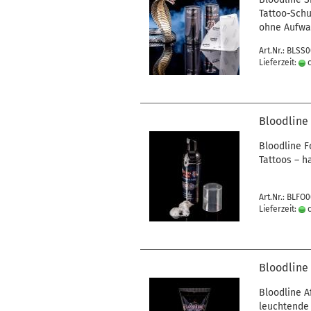
Tattoo-Schu
ohne Aufwa
Art.Nr.: BLSS
Lieferzeit:
c
Bloodline
Bloodline F
Tattoos – h
Art.Nr.: BLFO
Lieferzeit:
c
Bloodline
Bloodline A
leuchtende 