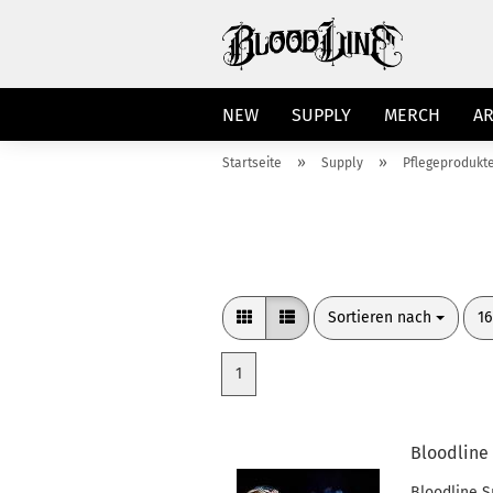
NEW
SUPPLY
MERCH
A
»
»
Startseite
Supply
Pflegeprodukt
Sortieren nach
pr
Sortieren nach
16
1
Bloodline
Bloodline S