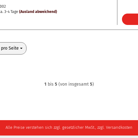
0002
a. 3-4 Tage
(Ausland abweichend)
o Seite
 pro Seite
1
bis
5
(von insgesamt
5
)
Alle Preise verstehen sich zzgl. gesetzlicher MwSt., zzgl. Versandkosten