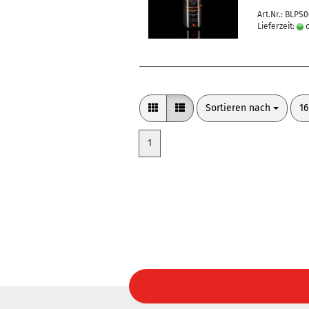
Art.Nr.: BLPS
Lieferzeit:
c
Sortieren nach
pr
Sortieren nach
16
1